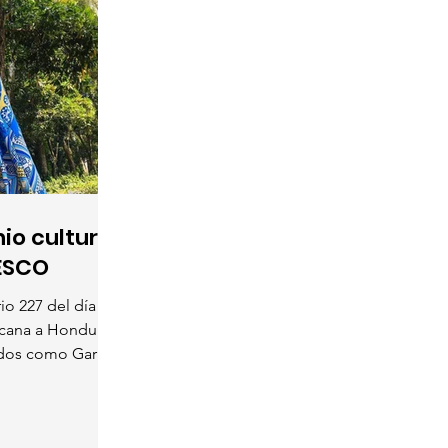
io cultural
NESCO
io 227 del día de
icana a Honduras.
os como Garí...