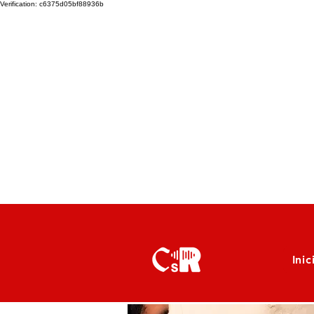
Verification: c6375d05bf88936b
Inic