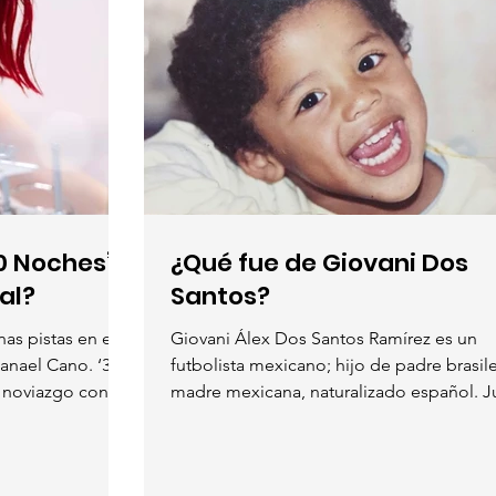
0 Noches’ a
¿Qué fue de Giovani Dos
al?
Santos?
as pistas en el
Giovani Álex Dos Santos Ramírez es un
anael Cano. ‘300
futbolista mexicano; hijo de padre brasil
 noviazgo con...
madre mexicana, naturalizado español. 
como...