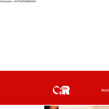
Verification: c6375d05bf88936b
Inic