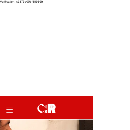
Verification: c6375d05bf88936b