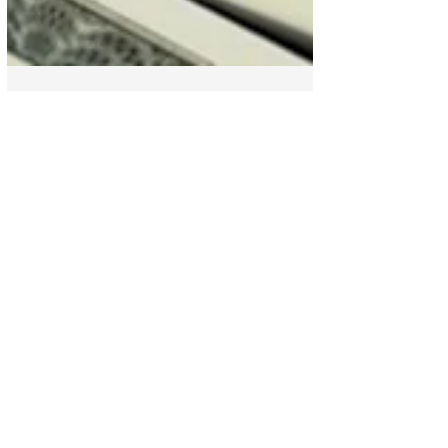
Finanza
¿Qué bancos acepta
Google Adsense para
poder retirar tu dinero? -
En Honduras
¿Qué banco utilizar en Honduras para
recibir los pagos de "transferencia
bancaria" que realiza Google Adsense?