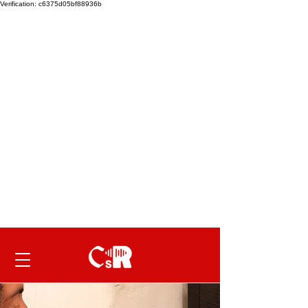
Verification: c6375d05bf88936b