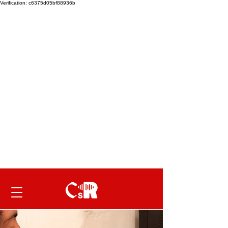
Verification: c6375d05bf88936b