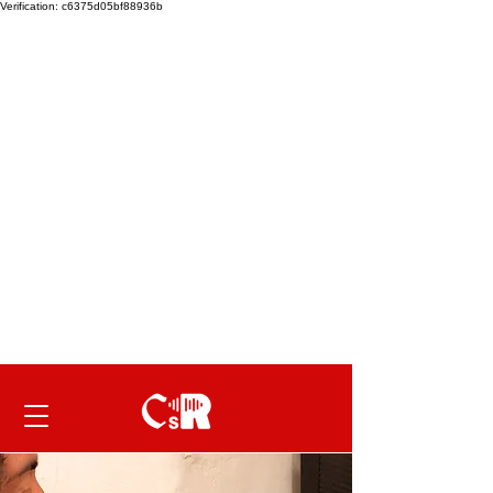
Verification: c6375d05bf88936b