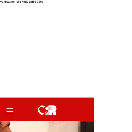
Verification: c6375d05bf88936b