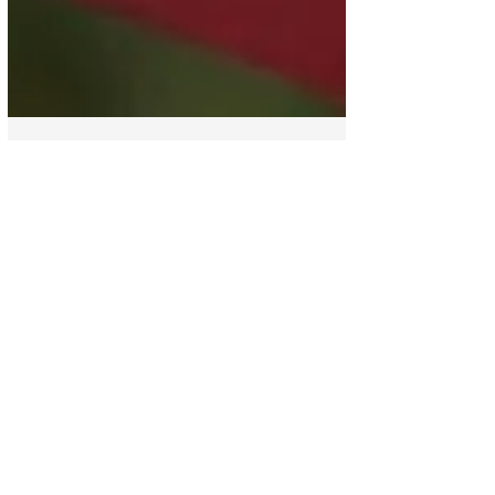
Noticias
Hondureño mata a un
hombre que
supuestamente estaba
con su compañera de
hogar en un motel
#AlMomento En horas de la tarde de este
jueves se reportó el asesinato de un
hombre al interior de un motel en San