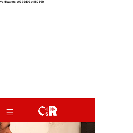
Verification: c6375d05bf88936b