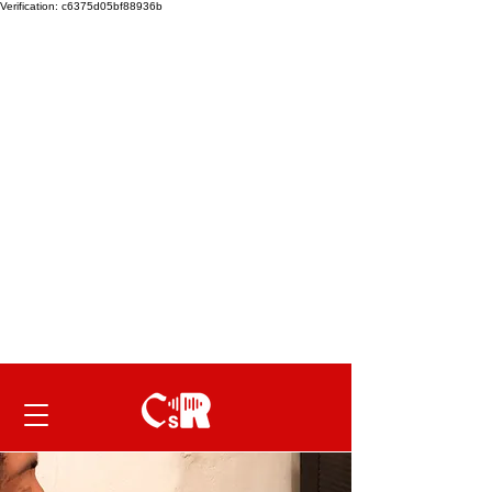
Verification: c6375d05bf88936b