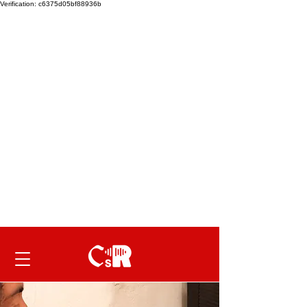
Verification: c6375d05bf88936b