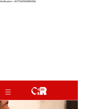
Verification: c6375d05bf88936b