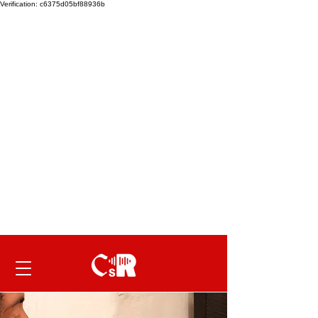
Verification: c6375d05bf88936b