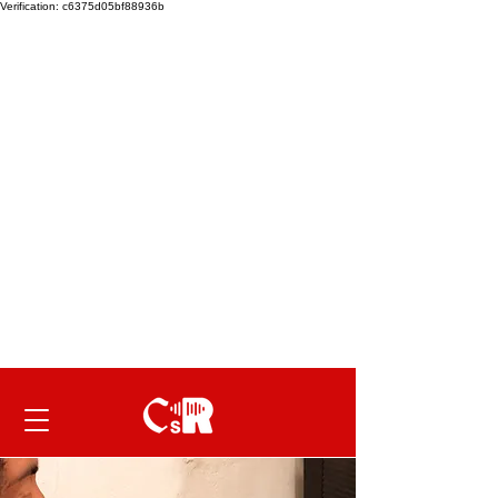
Verification: c6375d05bf88936b