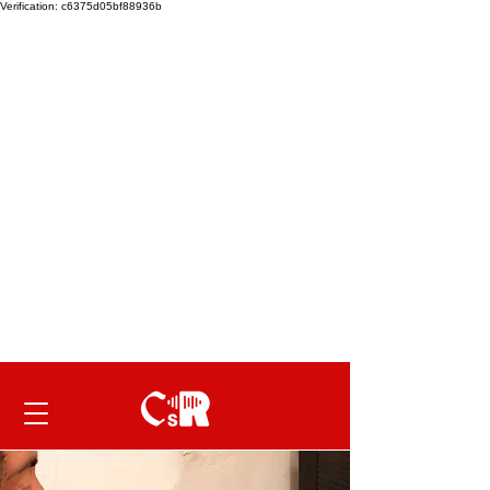
Verification: c6375d05bf88936b