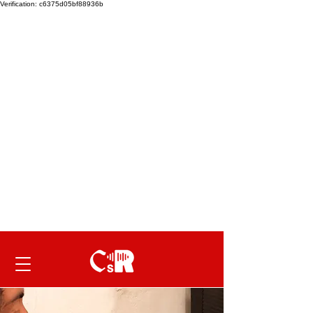
Verification: c6375d05bf88936b