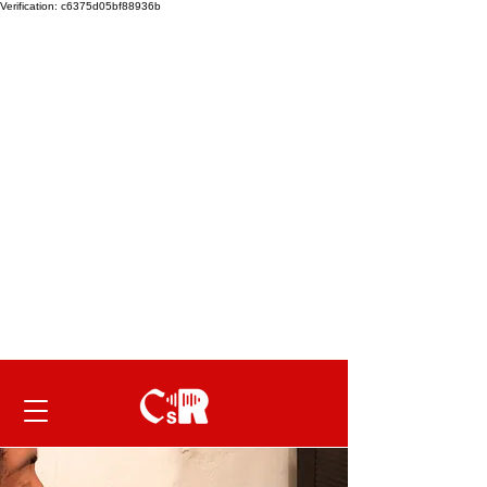
Verification: c6375d05bf88936b