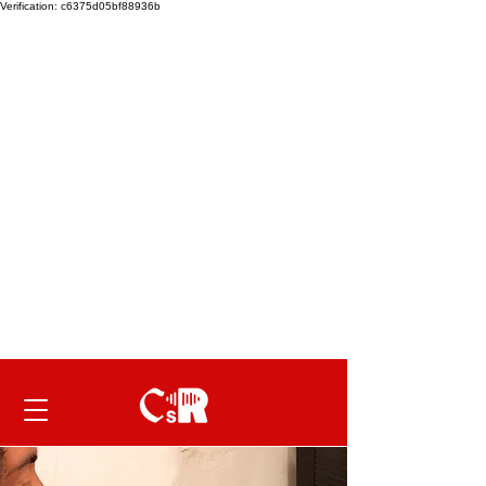
Verification: c6375d05bf88936b