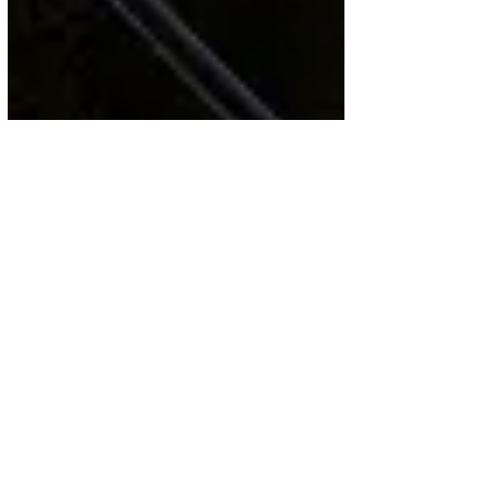
Influencers
Julio a Coro | Podcast
Julio a Coro es un Vlog Personal o Canal