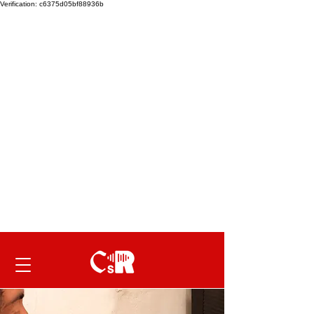
Verification: c6375d05bf88936b