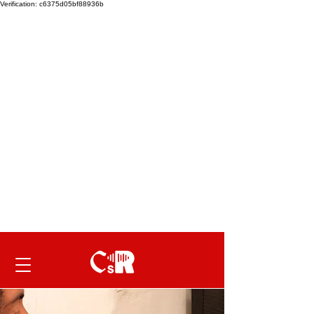
Verification: c6375d05bf88936b