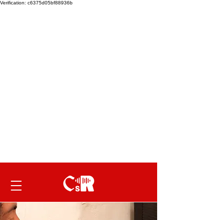
Verification: c6375d05bf88936b