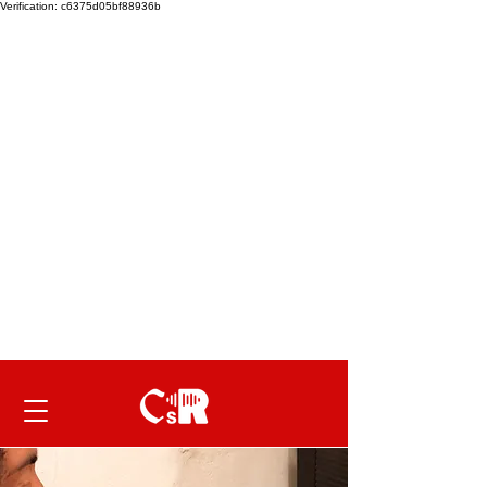
Verification: c6375d05bf88936b