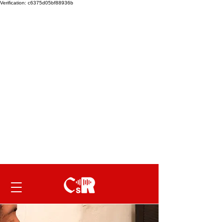
Verification: c6375d05bf88936b