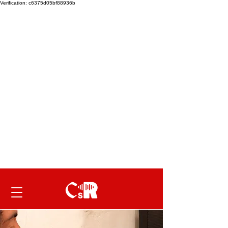
Verification: c6375d05bf88936b