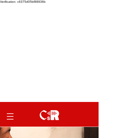
Verification: c6375d05bf88936b