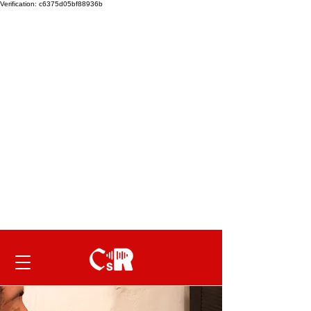
Verification: c6375d05bf88936b