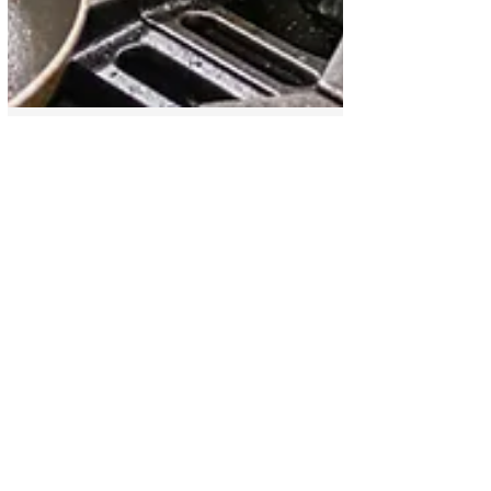
La cocina exquisita
¿Cómo hacer una Sopa
Marinera? - Receta
Completa
La sopa marinera es mucho más que un
plato; es un viaje sensorial que combina
los sabores frescos del océano con la
calidez del hogar....