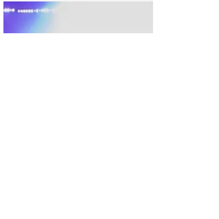
como "El Buki", es un famoso cantante,
compositor y productor mexicano que
inició su carrera con la...