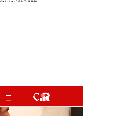
Verification: c6375d05bf88936b