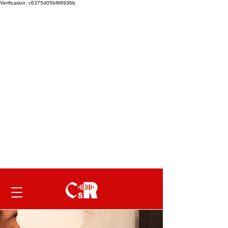
Verification: c6375d05bf88936b