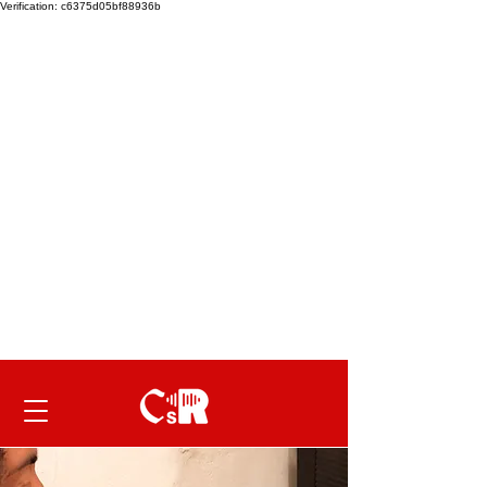
Verification: c6375d05bf88936b