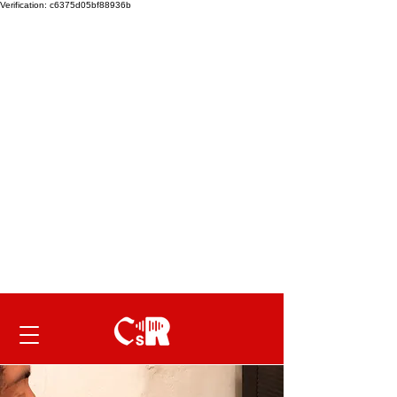
Verification: c6375d05bf88936b