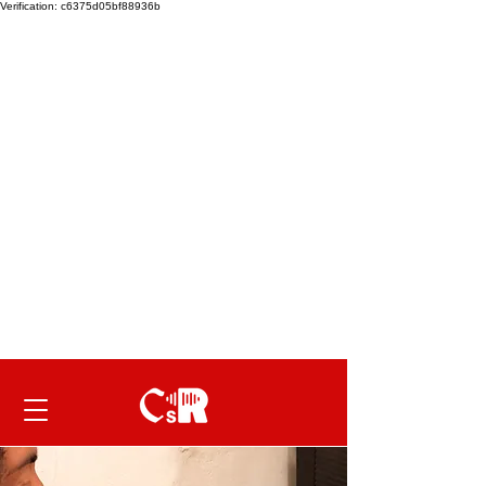
Verification: c6375d05bf88936b