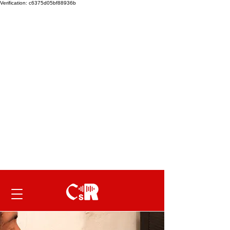
Verification: c6375d05bf88936b