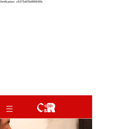
Verification: c6375d05bf88936b