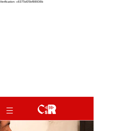
Verification: c6375d05bf88936b