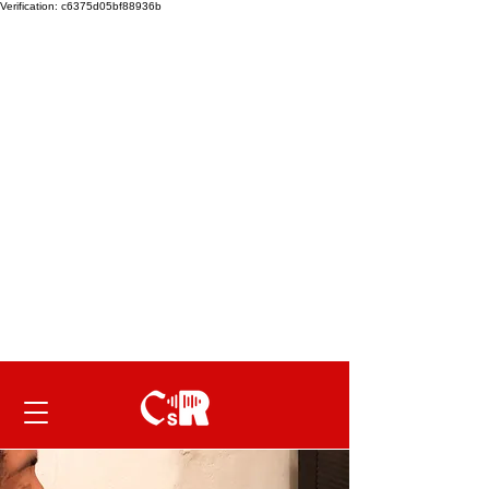
Verification: c6375d05bf88936b