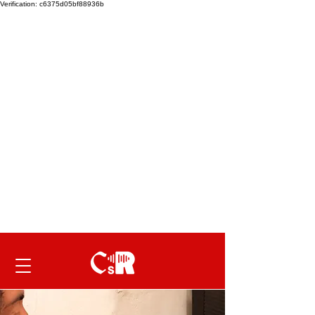
Verification: c6375d05bf88936b