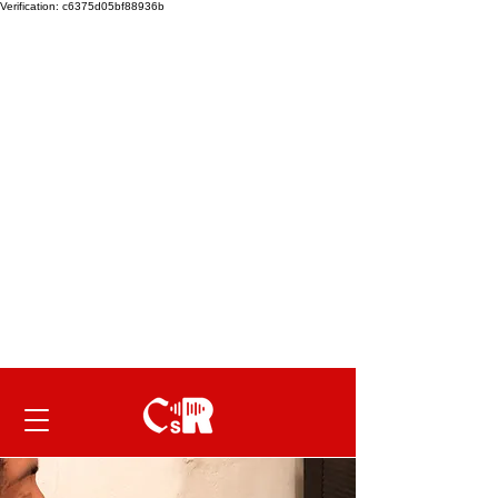
Verification: c6375d05bf88936b