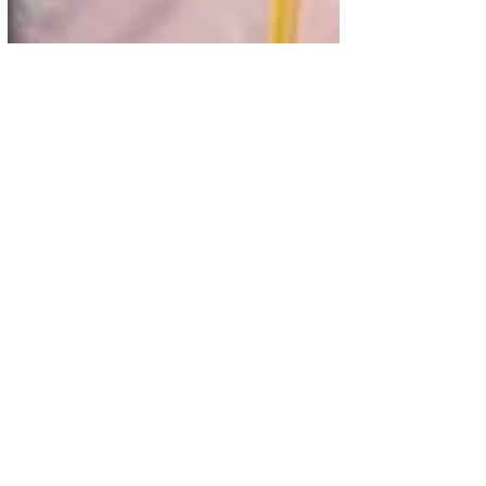
Música
ROAST YOURSELF
CHALLENGE - PANDA
El canal Panda de Youtube ha lanzado su
nuevo video musical titulado: ROAST
YOURSELF CHALLENGE este video se ha
colocado en el número 1...