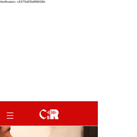
Verification: c6375d05bf88936b