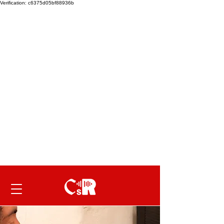
Verification: c6375d05bf88936b