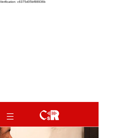
Verification: c6375d05bf88936b