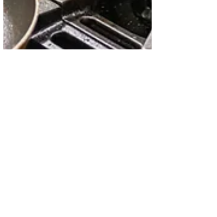
La cocina exquisita
¿Cómo hacer una Sopa
Marinera? - Receta
Completa
La sopa marinera es mucho más que un
plato; es un viaje sensorial que combina
los sabores frescos del océano con la
calidez del hogar....