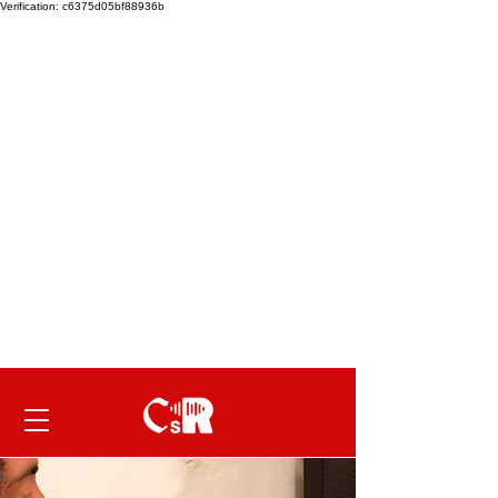
Verification: c6375d05bf88936b