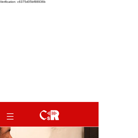
Verification: c6375d05bf88936b