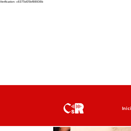
Verification: c6375d05bf88936b
Inic