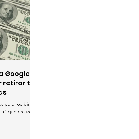
a Google
retirar tu
as
 para recibir los
ia" que realiza