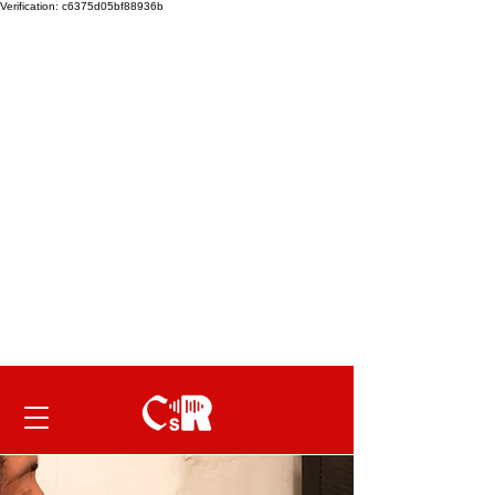
Verification: c6375d05bf88936b