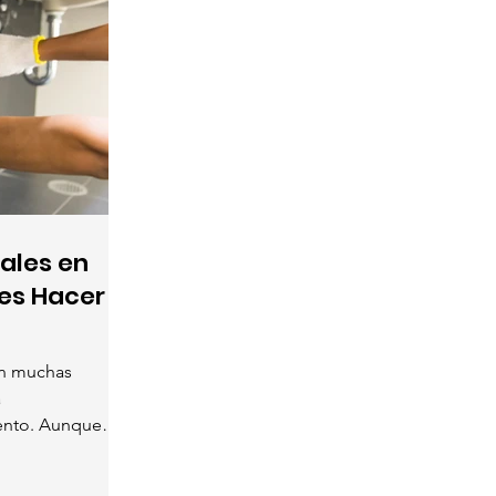
ales en
es Hacer
on muchas
a
iento. Aunque