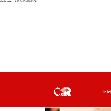
Verification: c6375d05bf88936b
Inic