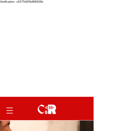
Verification: c6375d05bf88936b