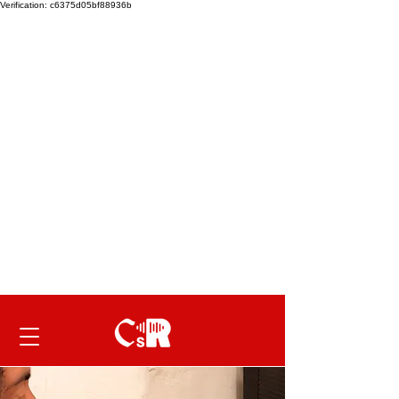
Verification: c6375d05bf88936b