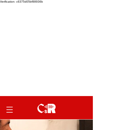
Verification: c6375d05bf88936b