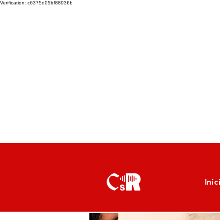
Verification: c6375d05bf88936b
Inic