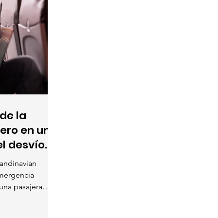
 de la
ero en un
l desvío
andinavian
emergencia
 una pasajera