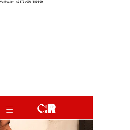
Verification: c6375d05bf88936b