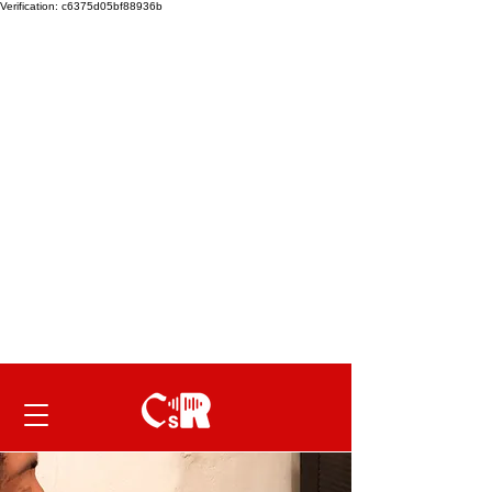
Verification: c6375d05bf88936b